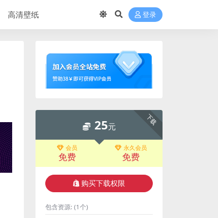
高清壁纸
登录
）
下载
25
元
会员
永久会员
免费
免费
购买下载权限
包含资源:
(1个)