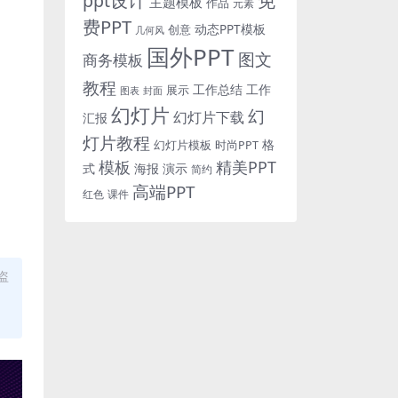
免
ppt设计
主题模板
作品
元素
费PPT
动态PPT模板
创意
几何风
国外PPT
图文
商务模板
教程
工作总结
工作
展示
图表
封面
幻灯片
幻
幻灯片下载
汇报
灯片教程
格
时尚PPT
幻灯片模板
模板
精美PPT
式
海报
演示
简约
高端PPT
红色
课件
盗