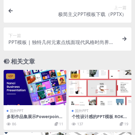
上一篇
极简主义PPT模板下载（PPTX）
下一篇
PPT模板 | 独特几何元素点线面现代风格时尚界杂
志圈运动品牌拼贴Google幻灯片模板
相关文章
VIP
VIP
国外PPT
国外PPT
多彩作品集展示Powerpoint
个性设计感的PPT模板 ROKA
模板 Nanci – Business Powe
Powerpoint Template
86
11
137
19
rPoint Template