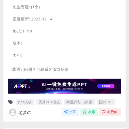
包含资源:
(1个)
最近更新:
2023-02-14
格式:
PPTX
版本:
大小:
下载遇到问题？可联系客服或反馈
ppt模板
优秀PPT模板
商业计划书模板
国外PPT
老梦の
分享
收藏
点赞(
0
)