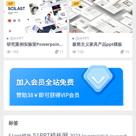
VIP
VIP
国外PPT
国外PPT
研究案例实验室Powerpoint
极简主义家具产品ppt模板
模板下载 Scilast Study Case
163
11
150
16
Lab Template Powerpoint
标签
51PPT模板网
51ppt模板
2023
keynote幻灯片