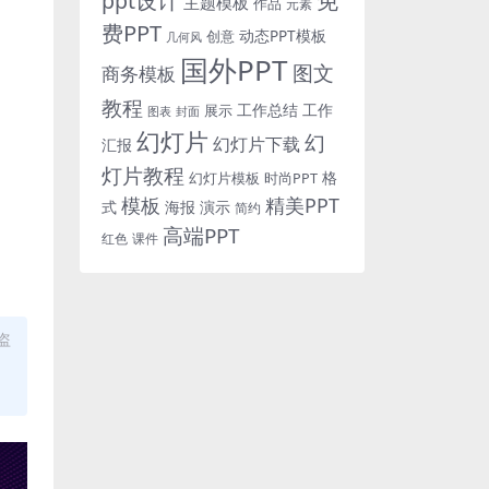
免
ppt设计
主题模板
作品
元素
费PPT
动态PPT模板
创意
几何风
国外PPT
图文
商务模板
教程
工作总结
工作
展示
图表
封面
幻灯片
幻
幻灯片下载
汇报
灯片教程
格
时尚PPT
幻灯片模板
模板
精美PPT
式
海报
演示
简约
高端PPT
红色
课件
盗