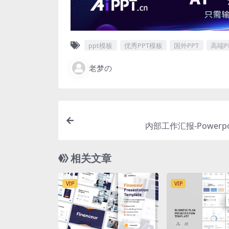
ppt模板
优秀PPT模板
国外PPT
高端P
老梦の
内部工作汇报-Powerpo
相关文章
VIP
VIP