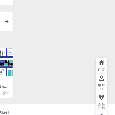
首页
用户
 演示文
中心
11
会员
介绍
系我们