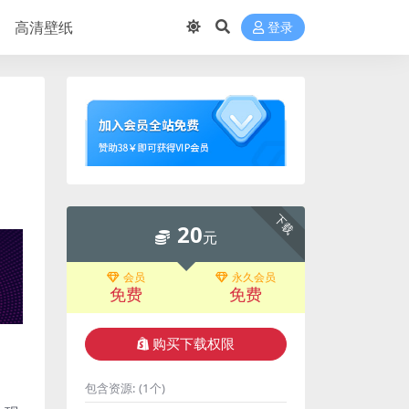
高清壁纸
登录
下载
20
元
会员
永久会员
免费
免费
购买下载权限
包含资源:
(1个)