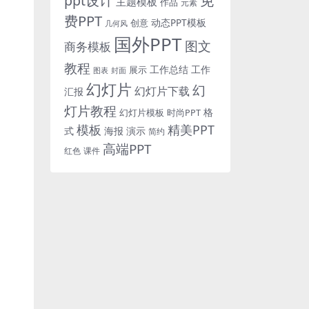
免
ppt设计
主题模板
作品
元素
费PPT
动态PPT模板
创意
几何风
国外PPT
图文
商务模板
教程
工作总结
工作
展示
图表
封面
幻灯片
幻
幻灯片下载
汇报
灯片教程
格
时尚PPT
幻灯片模板
模板
精美PPT
式
海报
演示
简约
高端PPT
红色
课件