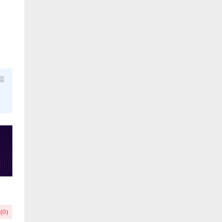
盗
(
0
)