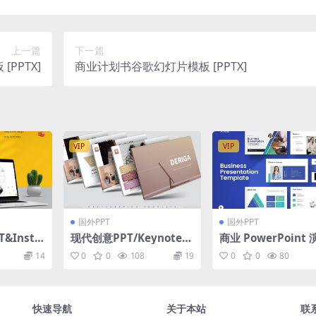
上一篇
下一篇
PPTX]
商业计划书谷歌幻灯片模板 [PPTX]
VIP
VIP
国外PPT
国外PPT
&Insta
现代创意PPT/Keynote/
商业 PowerPoint
ranova
谷歌幻灯片三合一模板 De
稿模板
14
0
0
108
19
0
0
80
 & Insta
riga – Presentation Te
e
mplate
快速导航
关于本站
联