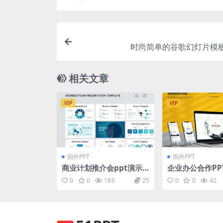
时尚简单的谷歌幻灯片模板 [
相关文章
VIP
VIP
国外PPT
国外PPT
商业计划推介会ppt演示
企业办公合作PPT
文稿模板
gram模板素材 G
0
0
183
25
0
0
42
s – Powerpoint
gram Templat