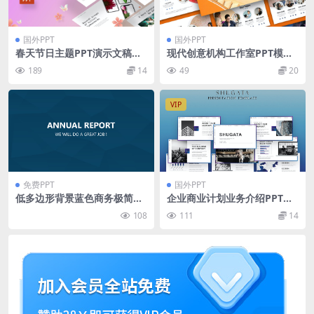
国外PPT
国外PPT
春天节日主题PPT演示文稿模
现代创意机构工作室PPT模板
板 Spring Day – Powerpoin
Syarla Powerpoint Templat
189
14
49
20
t Template
e
VIP
免费PPT
国外PPT
低多边形背景蓝色商务极简大
企业商业计划业务介绍PPT模
气工作汇报ppt模板
版
108
111
14