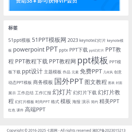
标签
51PPT模板网
51ppt模板
2023
keynote幻灯片
keynote模
PPT
powerpoint
PPT教
PPT下载
pptx
板
ppt幻灯片
ppt模板
程
PPT教程下载
PPT教程网
PPT模
免费PPT
ppt设计
主题模板
板下载
作品
创意
元素
几何风
国外PPT
图文教程
商务模板
动态PPT模板
图表
封面
幻灯片
幻灯片教
幻灯片下载
工作总结
工作汇报
展示
程
模板
精美PPT
格式
海报
演示
时尚PPT
幻灯片模板
简约
高端PPT
红色
课件
Copyright © 2016-2025
七图网
- All rights reserved
湘ICP备2023015213