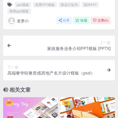
ppt模板
优秀PPT模板
商业计划书
国外PPT
精美ppt模板
老梦の
分享
收藏
点赞(
0
)
上一篇
家政服务业务介绍PPT模板 [PPTX]
下一篇
高端奢华轻奢质感房地产名片设计模板（psd）
相关文章
VIP
VIP