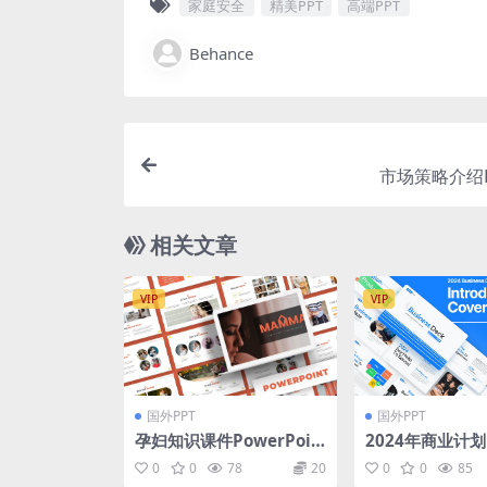
家庭安全
精美PPT
高端PPT
Behance
市场策略介绍
相关文章
VIP
VIP
国外PPT
国外PPT
孕妇知识课件PowerPoin
2024年商业计划
t演示文稿模板 Mamma –
0
0
78
20
0
0
85
Powerpoint Template