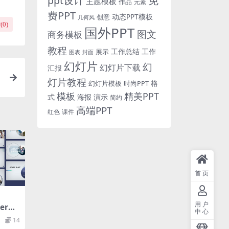
免
ppt设计
主题模板
作品
元素
费PPT
动态PPT模板
创意
几何风
(
0
)
国外PPT
图文
商务模板
教程
工作总结
工作
展示
图表
封面
幻灯片
幻
幻灯片下载
汇报
灯片教程
格
时尚PPT
幻灯片模板
模板
精美PPT
式
海报
演示
简约
高端PPT
红色
课件
首页
用户
rpo
中心
y Bl
14
purpo