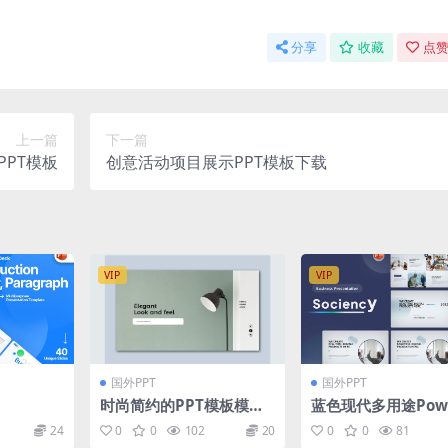
分享
收藏
点赞
上一篇
下一篇
PPT模板
创意活动项目展示PPT模板下载
VIP
VIP
国外PPT
国外PPT
时尚简约的PPT模板模板
蓝色现代多用途Powe
（PPTX）
int模板下载 Socienc
24
0
0
102
20
0
0
81
ue Modern Multi