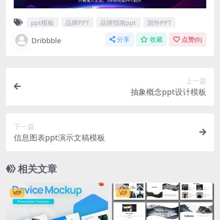
ppt模板
品牌PPT
品牌指南ppt
国外PPT
Dribbble
分享
收藏
点赞(
0
)
上一篇
抽象概念ppt设计模板
下一篇
信息图表ppt演示文稿模板
相关文章
VIP
VIP