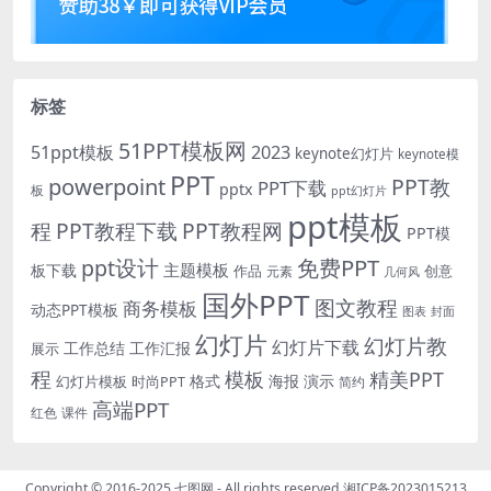
标签
51PPT模板网
51ppt模板
2023
keynote幻灯片
keynote模
PPT
powerpoint
PPT教
PPT下载
pptx
板
ppt幻灯片
ppt模板
程
PPT教程下载
PPT教程网
PPT模
免费PPT
ppt设计
主题模板
板下载
作品
创意
元素
几何风
国外PPT
图文教程
商务模板
动态PPT模板
图表
封面
幻灯片
幻灯片教
幻灯片下载
工作总结
工作汇报
展示
程
模板
精美PPT
格式
海报
演示
时尚PPT
幻灯片模板
简约
高端PPT
红色
课件
Copyright © 2016-2025
七图网
- All rights reserved
湘ICP备2023015213