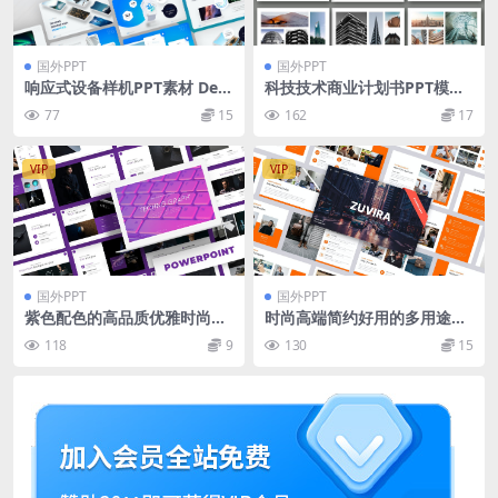
国外PPT
国外PPT
响应式设备样机PPT素材 Devi
科技技术商业计划书PPT模板
ce Mockup PowerPoint Te
下载[PPTX]
77
15
162
17
mplate
VIP
VIP
国外PPT
国外PPT
紫色配色的高品质优雅时尚高
时尚高端简约好用的多用途po
端powerpoint幻灯片演示模
werpoint幻灯片演示模板（p
118
9
130
15
板（pptx）
ptx）