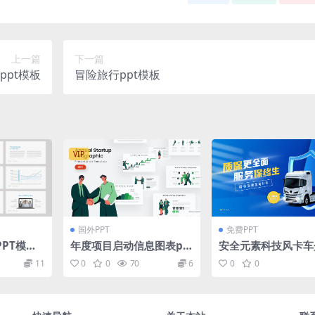
上一篇
下一篇
ppt模板
冒险旅行ppt模板
VIP
国外PPT
免费PPT
PT模板
年度项目启动信息图表pp
安全元素科技风卡车
t模板
pt模板
11
0
0
70
6
0
0