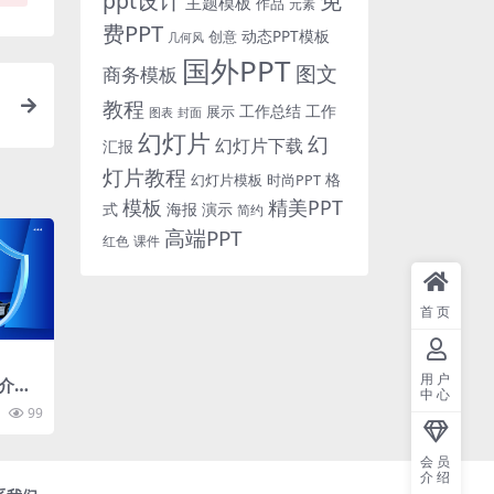
免
ppt设计
主题模板
作品
元素
费PPT
动态PPT模板
创意
几何风
国外PPT
图文
商务模板
教程
工作总结
工作
展示
图表
封面
幻灯片
幻
幻灯片下载
汇报
灯片教程
格
时尚PPT
幻灯片模板
模板
精美PPT
式
海报
演示
简约
高端PPT
红色
课件
首页
用户
介绍p
中心
99
会员
介绍