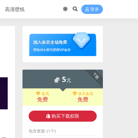
高清壁纸
登录
下载
5
元
会员
永久会员
免费
免费
购买下载权限
包含资源:
(1个)