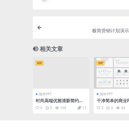
极简营销计划演示
相关文章
VIP
VIP
国外PPT
国外PPT
时尚高端优雅清新简约多
干净简单的商业P
用途的高品质keynote幻
下载[PPTX]
0
0
109
12
0
0
82
灯片演示模板（key）