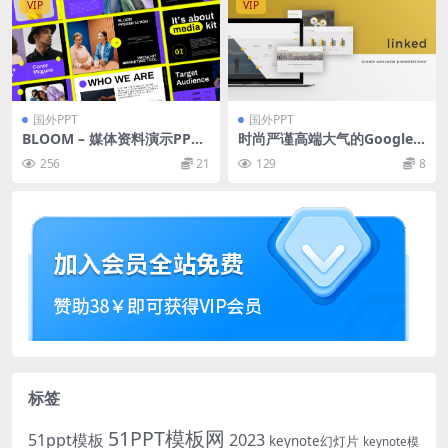
VIP
VIP
国外PPT
国外PPT
BLOOM – 媒体资料演示PPT
时尚严谨高端大气的Google p
模板
owerpoint幻灯片演示模版
256
21
129
8
（pptx）
标签
51PPT模板网
51ppt模板
2023
keynote幻灯片
keynote模