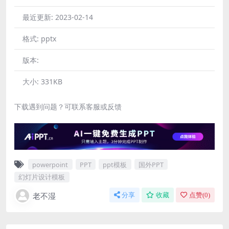
最近更新:
2023-02-14
格式:
pptx
版本:
大小:
331KB
下载遇到问题？可联系客服或反馈
powerpoint
PPT
ppt模板
国外PPT
幻灯片设计模板
老不湿
分享
收藏
点赞(
0
)