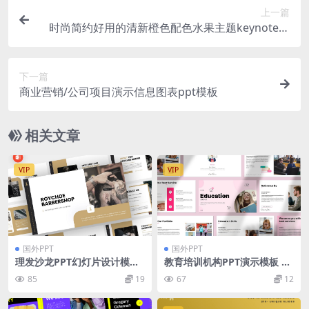
上一篇
时尚简约好用的清新橙色配色水果主题keynote幻
灯片演示模板（key）
下一篇
商业营销/公司项目演示信息图表ppt模板
相关文章
VIP
VIP
国外PPT
国外PPT
理发沙龙PPT幻灯片设计模板
教育培训机构PPT演示模板 Ed
Roychoe – Barbershop Pow
ucation Presentation Temp
85
19
67
12
erpoint Template
late