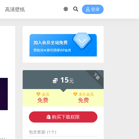
高清壁纸
登录
下载
15
元
会员
永久会员
免费
免费
购买下载权限
包含资源:
(1个)