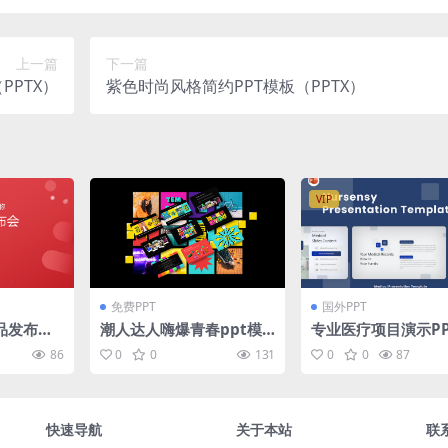
上一篇
下一篇
PPTX）
紫色时尚风格简约PPT模板（PPTX）
VIP
免费PPT
国外PPT
品发布会p
潮人达人嗨爆青春ppt模
专业医疗项目演示PP
板
版
86
0
0
131
0
0
87
快速导航
关于本站
联