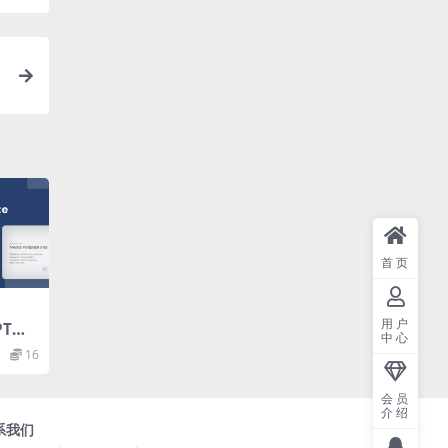
首页
用户
T模
中心
16
会员
介绍
系我们