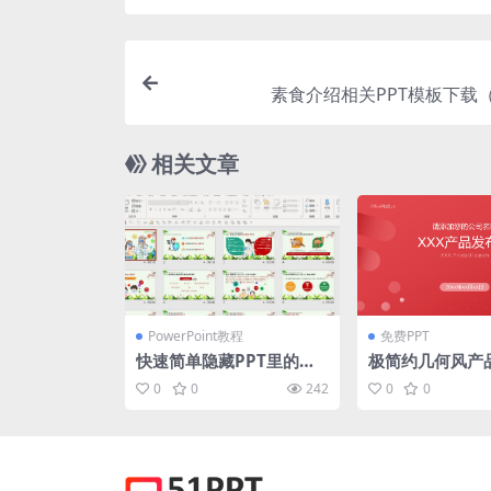
素食介绍相关PPT模板下载（
相关文章
PowerPoint教程
免费PPT
快速简单隐藏PPT里的某
极简约几何风产
张幻灯片
pt模板
0
0
242
0
0