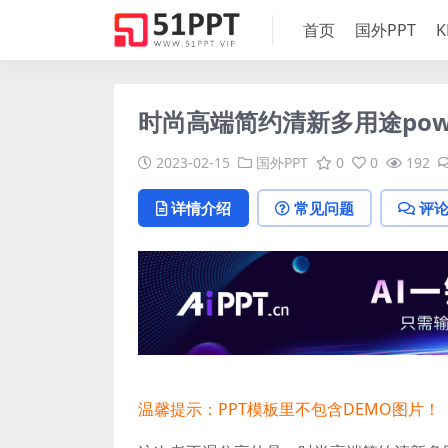
首页
国外PPT
K
时尚高端简约清新多用途powe
2023-02-15
国外PPT
0
0
192
详情介绍
常见问题
评
温馨提示：PPT模板里不包含DEMO图片！