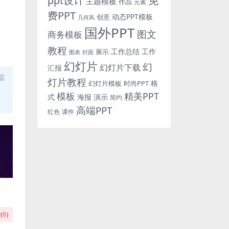
免
ppt设计
主题模板
作品
元素
费PPT
动态PPT模板
创意
几何风
国外PPT
图文
商务模板
教程
工作总结
工作
展示
图表
封面
幻灯片
幻
幻灯片下载
汇报
盗
灯片教程
格
时尚PPT
幻灯片模板
模板
精美PPT
式
海报
演示
简约
高端PPT
红色
课件
(
0
)