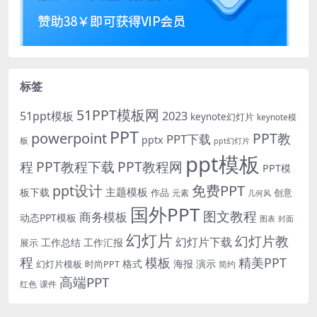
标签
51PPT模板网
51ppt模板
2023
keynote幻灯片
keynote模
PPT
powerpoint
PPT教
PPT下载
pptx
板
ppt幻灯片
ppt模板
程
PPT教程下载
PPT教程网
PPT模
免费PPT
ppt设计
主题模板
板下载
作品
创意
元素
几何风
国外PPT
图文教程
商务模板
动态PPT模板
图表
封面
幻灯片
幻灯片教
幻灯片下载
工作总结
工作汇报
展示
程
模板
精美PPT
格式
海报
演示
时尚PPT
幻灯片模板
简约
高端PPT
红色
课件