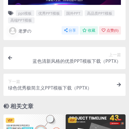
ppt模板
优秀PPT模板
国外PPT
高品质PPT模板
高端PPT模板
老梦の
分享
收藏
点赞(
0
)
上一篇
蓝色清新风格的优质PPT模板下载（PPTX）
下一篇
绿色优秀极简主义PPT模板下载（PPTX）
相关文章
VIP
VIP