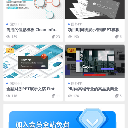
国外PPT
国外PPT
简洁的信息模板 Сlean infogr
项目时间线展示管理PPT模板
aphic templates
159
23
190
6
VIP
VIP
国外PPT
国外PPT
金融财务PPT演示文稿 Fintec
?时尚高端专业的高品质商业
h Finance PowerPoint Tem
商务powerpoint幻灯片演示
118
11
124
5
plate
模板（pptx）