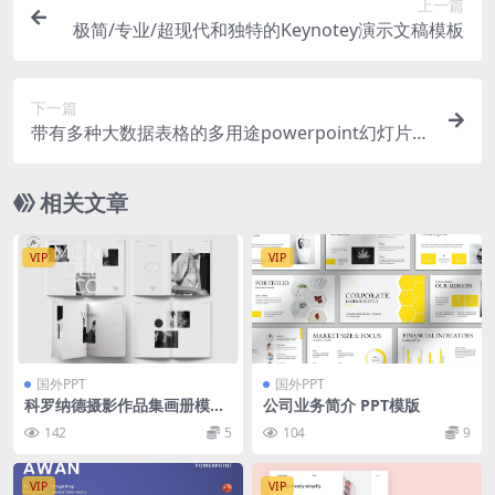
上一篇
极简/专业/超现代和独特的Keynotey演示文稿模板
下一篇
带有多种大数据表格的多用途powerpoint幻灯片演
示模板（pptx）
相关文章
VIP
VIP
国外PPT
国外PPT
科罗纳德摄影作品集画册模板
公司业务简介 PPT模版
（indd）
142
5
104
9
VIP
VIP