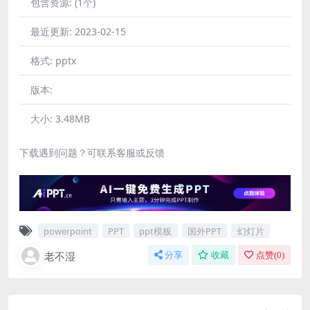
包含资源:
(1个)
最近更新:
2023-02-15
格式:
pptx
版本:
大小:
3.48MB
下载遇到问题？可联系客服或反馈
powerpoint
PPT
ppt模板
国外PPT
幻灯片
老不湿
分享
收藏
点赞(
0
)