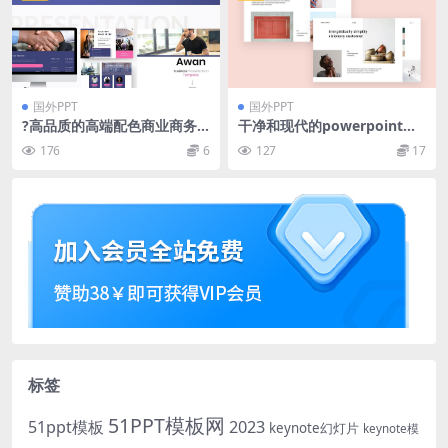
国外PPT
国外PPT
?高品质的高端配色商业商务p
干净和现代的powerpoint演
owerpoint幻灯片演示模板
示模板（PPTX）
176
6
127
17
（pptx）
标签
51PPT模板网
51ppt模板
2023
keynote幻灯片
keynote模