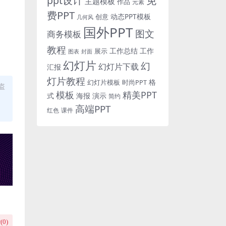
免
ppt设计
主题模板
作品
元素
费PPT
动态PPT模板
创意
几何风
国外PPT
图文
商务模板
教程
工作总结
工作
展示
图表
封面
幻灯片
幻
幻灯片下载
汇报
灯片教程
格
时尚PPT
幻灯片模板
盗
模板
精美PPT
式
海报
演示
简约
高端PPT
红色
课件
(
0
)