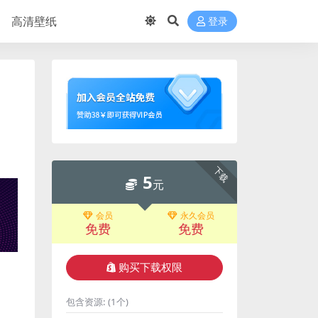
高清壁纸
登录
下载
5
元
会员
永久会员
免费
免费
购买下载权限
包含资源:
(1个)