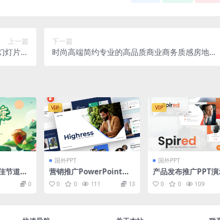
上一篇
下一篇
e幻灯片演
时尚高端简约专业的高品质商业商务质感房地产
（key）
提案powerpoint幻灯片演示模板（pptx）
VIP
VIP
国外PPT
国外PPT
佳节道德
营销推广PowerPoint演
产品发布推广PPT演
T模板
示文稿模板 Highress –
灯片模板 Spired – Start
0
0
0
111
13
0
0
109
Marketing Powerpoint
up Pitch Deck Po
Template
oint Template