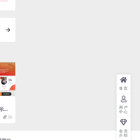
首页
用户
示幻
中心
20
werP
会员
介绍