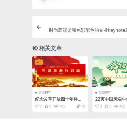
时尚高端柔和色彩配色的专业keynot
示模板
相关文章
VIP
党课PPT
免费PPT
纪念改革开放四十年将改
22页中国风端午
革进行到底PPT模板
讲堂主题班会PP
0
0
105
15
0
0
482