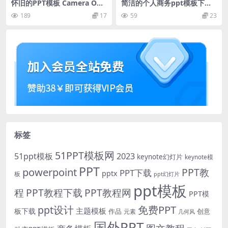
怀旧的PPT模板 Camera Obs
简洁的个人商务ppt模板下载
cura Powerpoint Template
[PPTX]
189
17
59
23
s
标签
51PPT模板网
51ppt模板
2023
keynote幻灯片
keynote模
PPT
powerpoint
PPT教
PPT下载
pptx
板
ppt幻灯片
ppt模板
程
PPT教程下载
PPT教程网
PPT模
免费PPT
ppt设计
主题模板
板下载
作品
创意
元素
几何风
国外PPT