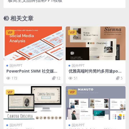
相关文章
VIP
VIP
国外PPT
国外PPT
PowerPoint SMM 社交媒体
优雅高端时尚简约多用途pow
分析
erpoint幻灯片演示模板（ppt
173
12
51
5
x）
VIP
VIP
国外PPT
国外PPT