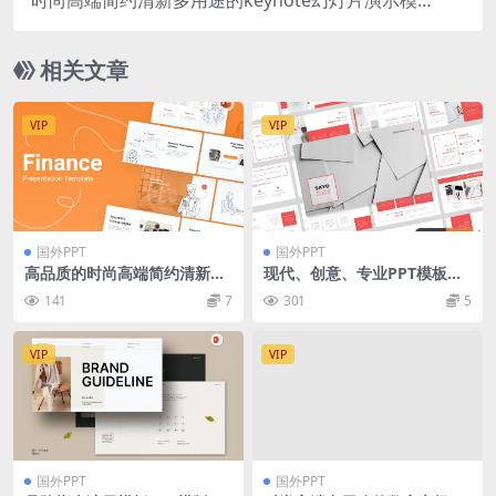
板（key）
相关文章
VIP
VIP
国外PPT
国外PPT
高品质的时尚高端简约清新多
现代、创意、专业PPT模板下
用途的金融powerpoint幻灯
载（PPTX）
141
7
301
5
片演示模板（pptx）
VIP
VIP
国外PPT
国外PPT