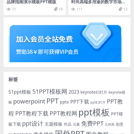
品牌指南演示模板PPT模版
时尚高端多用途的数字市场营
销机构keynote幻灯片演示模
71
19
111
13
板（key）
标签
51PPT模板网
51ppt模板
2023
keynote幻灯片
keynote模
PPT
powerpoint
PPT教
PPT下载
pptx
板
ppt幻灯片
ppt模板
程
PPT教程下载
PPT教程网
PPT模
免费PPT
ppt设计
主题模板
板下载
作品
创意
元素
几何风
国外PPT