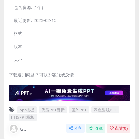
包含资源:
(1个)
最近更新:
2023-02-15
格式:
版本:
大小:
下载遇到问题？可联系客服或反馈
ppt模板
优秀PPT目标
国外PPT
深色酷炫PPT
电商PPT模板
GG
分享
收藏
点赞(
0
)