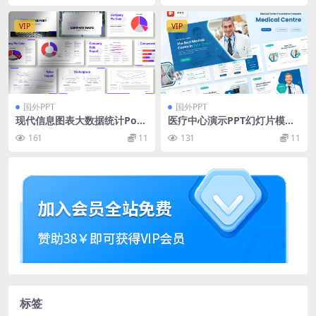
VIP
VIP
国外PPT
国外PPT
现代信息图表大数据统计Pow
医疗中心演示PPT幻灯片模板
erPoint演示模板（pptx）
下载 Medical Centre Presen
161
11
131
11
tation – Powerpoint
标签