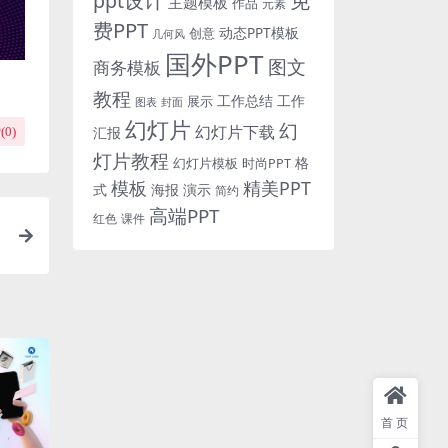
免
ppt设计
主题模板
作品
元素
费PPT
动态PPT模板
创意
几何风
国外PPT
图文
商务模板
教程
工作总结
工作
展示
图表
封面
幻灯片
幻
幻灯片下载
汇报
(
0
)
灯片教程
格
时尚PPT
幻灯片模板
模板
精美PPT
式
海报
演示
简约
高端PPT
红色
课件
首页