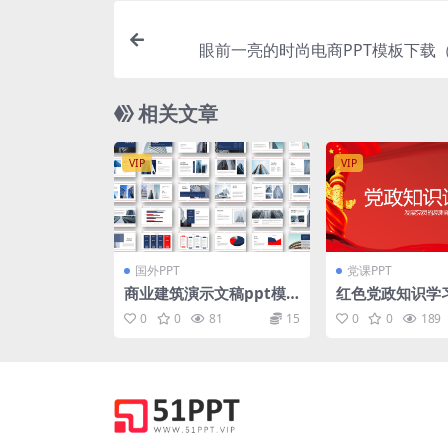
眼前一亮的时尚电商PPT模板下载（
相关文章
VIP
VIP
国外PPT
党课PPT
商业建筑演示文稿ppt模
红色党政知识学
板
建工作PPT模板
0
0
81
15
0
0
189