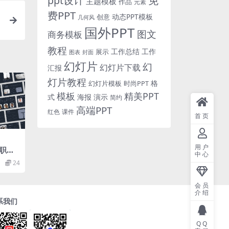
免
ppt设计
主题模板
作品
元素
费PPT
动态PPT模板
创意
几何风
国外PPT
图文
商务模板
教程
工作总结
工作
展示
图表
封面
幻灯片
幻
幻灯片下载
汇报
灯片教程
格
时尚PPT
幻灯片模板
模板
精美PPT
式
海报
演示
简约
高端PPT
红色
课件
首页
用户
职简
中心
24
会员
介绍
系我们
QQ