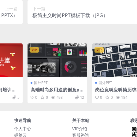
上一篇
下一篇
PPTX）
极简主义时尚PPT模板下载（JPG）
VIP
VIP
国外PPT
国外PPT
习培训党
高端时尚多用途的创意po
岗位竞聘应聘简历求
werpoint幻灯片演示模板
历商务演讲PPT模板
5
0
0
498
12
0
0
184
（ppt）
快速导航
关于本站
联
个人中心
VIP介绍
标签云
客服咨询