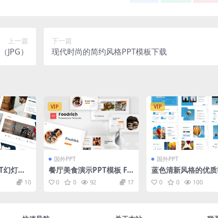
上一篇
下一篇
（JPG）
现代时尚的简约风格PPT模板下载
VIP
VIP
国外PPT
国外PPT
T幻灯片
餐厅美食演示PPT模板 Fo
蓝色清新风格的优质P
ng Agen
odrich – Food PowerPo
模板下载（PPTX）
10
0
0
92
17
0
0
100
int Template