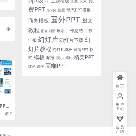
免
ppt设计
主题模板
作品
元素
费PPT
动态PPT模板
创意
几何风
国外PPT
图文
商务模板
教程
工作总结
工作
展示
图表
封面
幻灯片
幻
幻灯片下载
汇报
灯片教程
格
时尚PPT
幻灯片模板
模板
精美PPT
式
海报
演示
简约
高端PPT
红色
课件
首页
用户
PT
中心
7
会员
介绍