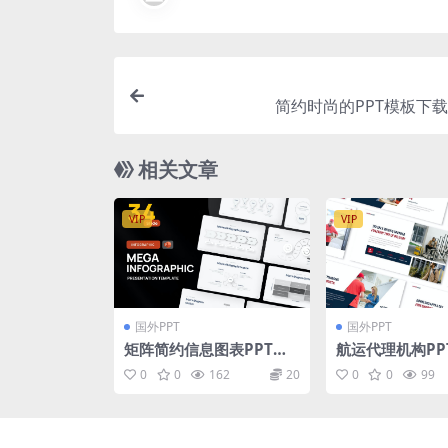
简约时尚的PPT模板下载
相关文章
VIP
VIP
国外PPT
国外PPT
矩阵简约信息图表PPT素
航运代理机构PP
材 Matrix & Minimal In
模板下载 Shippi
0
0
162
20
0
0
99
fographic PowerPoint
cy Powerpoint
Template