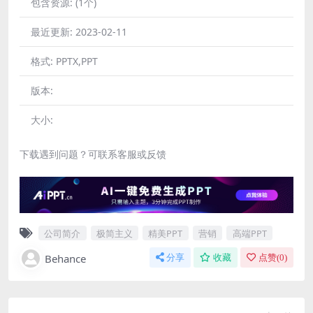
包含资源:
(1个)
最近更新:
2023-02-11
格式:
PPTX,PPT
版本:
大小:
下载遇到问题？可联系客服或反馈
公司简介
极简主义
精美PPT
营销
高端PPT
Behance
分享
收藏
点赞(
0
)