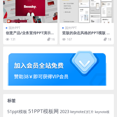
国外PPT
国外PPT
创意产品/业务宣传PPT演示模
竖版的杂志风格的PPT模版 N
板 Sneaky – Creative Prese
ORS Vertical Google Slide +
131
16
167
18
ntation Template
GIFT
标签
51PPT模板网
51ppt模板
2023
keynote幻灯片
keynote模