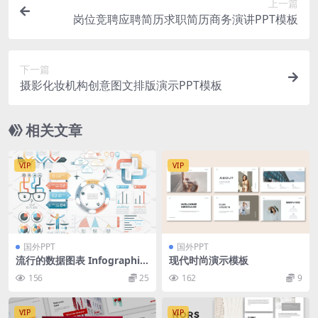
上一篇
岗位竞聘应聘简历求职简历商务演讲PPT模板
下一篇
摄影化妆机构创意图文排版演示PPT模板
相关文章
VIP
VIP
国外PPT
国外PPT
流行的数据图表 Infographic
现代时尚演示模板
Elements
156
25
162
9
VIP
VIP