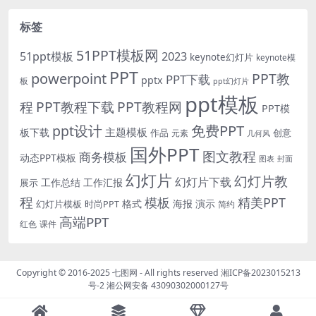
标签
51PPT模板网
51ppt模板
2023
keynote幻灯片
keynote模
PPT
powerpoint
PPT教
PPT下载
pptx
板
ppt幻灯片
ppt模板
程
PPT教程下载
PPT教程网
PPT模
免费PPT
ppt设计
主题模板
板下载
作品
创意
元素
几何风
国外PPT
图文教程
商务模板
动态PPT模板
图表
封面
幻灯片
幻灯片教
幻灯片下载
工作总结
工作汇报
展示
程
模板
精美PPT
格式
海报
演示
时尚PPT
幻灯片模板
简约
高端PPT
红色
课件
Copyright © 2016-2025
七图网
- All rights reserved
湘ICP备2023015213
号-2
湘公网安备 43090302000127号