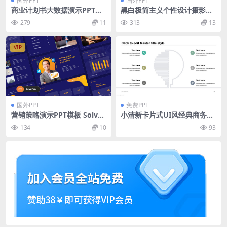
国外PPT
国外PPT
商业计划书大数据演示PPT模
黑白极简主义个性设计摄影公
板下载（PPTX）
司PPT模板下载
279
11
313
13
VIP
国外PPT
免费PPT
营销策略演示PPT模板 Solvro
小清新卡片式UI风经典商务通
– Marketing Strategy Powe
用ppt模板
134
10
93
rPoint Template