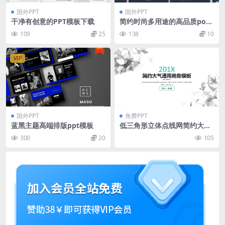
国外PPT
国外PPT
干净有创意的PPT模板下载
简约时尚多用途的高品质pow
erpoint幻灯片演示模板（ppt
109
25
138
10
x）
VIP
国外PPT
免费PPT
蓝黑主题高端排版ppt模板
低三角形立体点线网简约大气
商务通用ppt模板
300
20
105