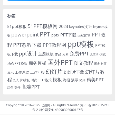
标签
51PPT模板网
51ppt模板
2023
keynote幻灯片
keynote模
PPT
powerpoint
PPT教
PPT下载
pptx
板
ppt幻灯片
ppt模板
程
PPT教程下载
PPT教程网
PPT模
免费PPT
ppt设计
主题模板
板下载
作品
创意
元素
几何风
国外PPT
图文教程
商务模板
动态PPT模板
图表
封面
幻灯片
幻灯片教
幻灯片下载
工作总结
工作汇报
展示
程
模板
精美PPT
格式
海报
演示
时尚PPT
幻灯片模板
简约
高端PPT
红色
课件
Copyright © 2016-2025
七图网
- All rights reserved
湘ICP备2023015213
号-2
湘公网安备 43090302000127号