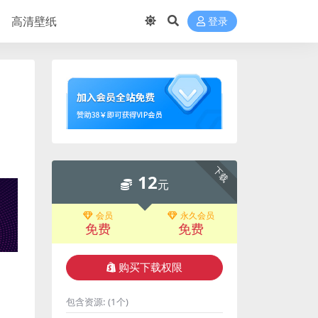
高清壁纸
登录
下载
12
元
会员
永久会员
免费
免费
购买下载权限
包含资源:
(1个)