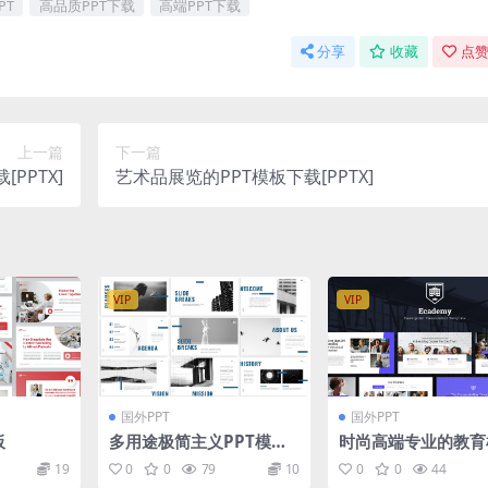
PT
高品质PPT下载
高端PPT下载
分享
收藏
点赞
上一篇
下一篇
PPTX]
艺术品展览的PPT模板下载[PPTX]
VIP
VIP
国外PPT
国外PPT
板
多用途极简主义PPT模板
时尚高端专业的教育
[PPTX]
留学培训机构补课班
19
0
0
79
10
0
0
44
产学区房powerpoi