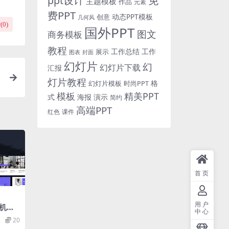
免
ppt设计
主题模板
作品
元素
费PPT
动态PPT模板
创意
几何风
(
0
)
国外PPT
图文
商务模板
教程
工作总结
工作
展示
图表
封面
幻灯片
幻
幻灯片下载
汇报
灯片教程
格
时尚PPT
幻灯片模板
模板
精美PPT
式
海报
演示
简约
高端PPT
红色
课件
首页
用户
机构
中心
房地
20
nt幻