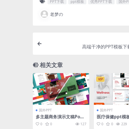
PPT下载
ppt模板
优秀PPT下载
国外P
老梦の
高端干净的PPT模板下载[
相关文章
VIP
国外PPT
国外PPT
多主题商务演示文稿Pow
医疗保健ppt模
erPoint模板 Wisdom –
0
0
127
0
0
229
Business PowerPoint T