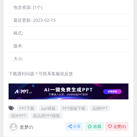
包含资源:
(1个)
最近更新:
2023-02-15
格式:
版本:
大小:
下载遇到问题？可联系客服或反馈
PPT下载
ppt模板
PPT模板下载
品牌PPT
国外PPT
高品质PPT模板
老梦の
分享
收藏
点赞(
0
)