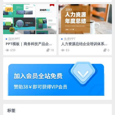
VIP
国外PPT
免费PPT
PPT模板 | 商务科技产品企业
人力资源总结企业培训体系建
品牌图标数据精美演示文稿
设年度工作汇报行政部门通用
659
18
83
0
PPT模板
标签