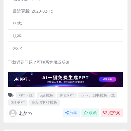
最近更新:
2023-02-15
格式:
版本:
大小:
下载遇到问题？可联系客服或反馈
PPT下载
ppt模板
创意PPT
商业计划书模板下载
国外PPT
高品质PPT模板
老梦の
分享
收藏
点赞(
0
)