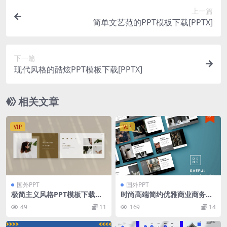
上一篇
简单文艺范的PPT模板下载[PPTX]
下一篇
现代风格的酷炫PPT模板下载[PPTX]
相关文章
VIP
VIP
国外PPT
国外PPT
极简主义风格PPT模板下载
时尚高端简约优雅商业商务质
（PPTX）
感powerpoint幻灯片演示模
49
11
169
14
板（pptx）