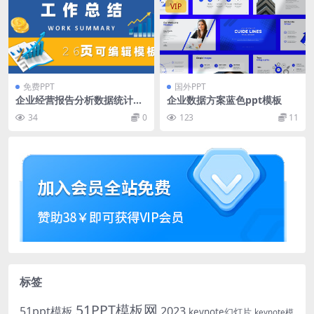
VIP
免费PPT
国外PPT
企业经营报告分析数据统计业
企业数据方案蓝色ppt模板
绩报表整理财务经理工作总结
34
0
123
11
计划PPT模板
标签
51PPT模板网
51ppt模板
2023
keynote幻灯片
keynote模