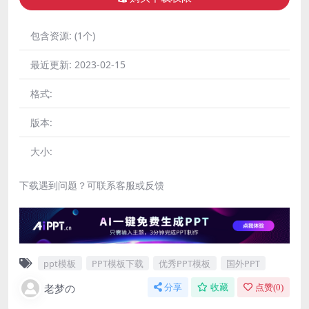
包含资源:
(1个)
最近更新:
2023-02-15
格式:
版本:
大小:
下载遇到问题？可联系客服或反馈
ppt模板
PPT模板下载
优秀PPT模板
国外PPT
老梦の
分享
收藏
点赞(
0
)