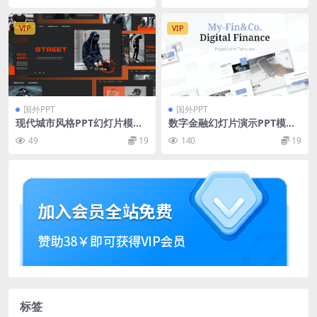
VIP
VIP
国外PPT
国外PPT
现代城市风格PPT幻灯片模板
数字金融幻灯片演示PPT模板
素材v4 STREET – Urban Styl
My-Fin&Co – Digital Financ
49
19
140
19
e Powerpoint Template V4
e Powerpoint
标签