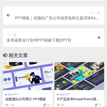
上一篇
PPT模板 | 优雅的广告公司创意电商主题演讲Keno
te模板
下一篇
多用途商业计划书PPT模板下载[PPTX]
相关文章
VIP
VIP
国外PPT
国外PPT
创意紫白公司简介 PPT模板
IT产品发布PowerPoint演示
模板 IT Product PowerPoin
124
23
83
12
t Presentation Template