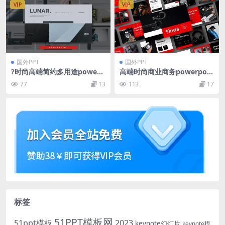
VIP
VIP
国外PPT
国外PPT
?时尚高端简约多用途powerp
高端时尚商业商务powerpoin
oint幻灯片演示模板（pptx）
t幻灯片演示模板（pptx）
77
13
113
17
标签
51PPT模板网
51ppt模板
2023
keynote幻灯片
keynote模