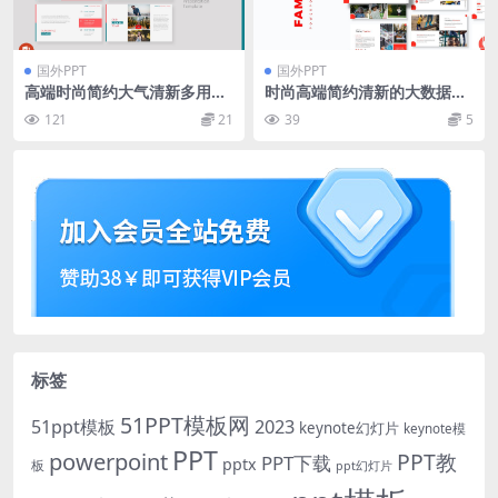
国外PPT
国外PPT
高端时尚简约大气清新多用途
时尚高端简约清新的大数据po
的powerpoint幻灯片演示模
werpoint幻灯片演示模板（p
121
21
39
5
板（pptx）
ptx）
标签
51PPT模板网
51ppt模板
2023
keynote幻灯片
keynote模
PPT
powerpoint
PPT教
PPT下载
pptx
板
ppt幻灯片