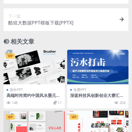
下一篇
酷炫大数据PPT模板下载[PPTX]
相关文章
VIP
国外PPT
免费PPT
高端时尚简约中国风水墨元素
深蓝科技风创新创业大赛汇报
的keynote幻灯片演示模版
ppt模板
148
11
204
（key）
VIP
VIP