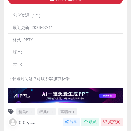
包含资源:
(1个)
最近更新:
2023-02-11
格式:
PPTX
版本:
大小:
下载遇到问题？可联系客服或反馈
精美PPT
经典PPT
高端PPT
C-Crystal
分享
收藏
点赞(
0
)