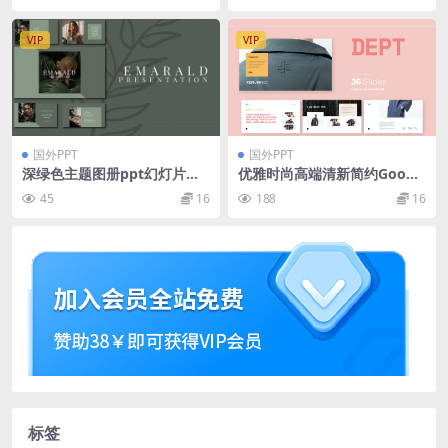
VIP
VIP
国外PPT
国外PPT
深绿色主题图册ppt幻灯片模
优雅时尚高端清新简约Googl
板
e Slide谷歌幻灯演示模板（p
45
16
188
16
ptx）
标签