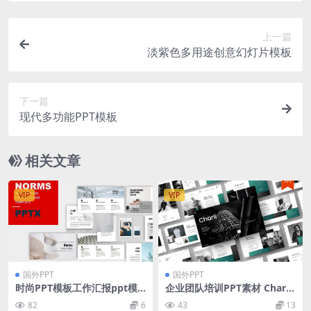
上一篇
淡紫色多用途创意幻灯片模板
下一篇
现代多功能PPT模板
相关文章
VIP
VIP
国外PPT
国外PPT
时尚PPT模板工作汇报ppt模
企业团队培训PPT素材 Charli
板
– Business PowerPoint Te
82
6
43
13
mplate