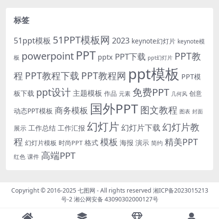
标签
51PPT模板网
51ppt模板
2023
keynote幻灯片
keynote模
PPT
powerpoint
PPT教
PPT下载
pptx
板
ppt幻灯片
ppt模板
程
PPT教程下载
PPT教程网
PPT模
免费PPT
ppt设计
主题模板
板下载
作品
创意
元素
几何风
国外PPT
图文教程
商务模板
动态PPT模板
图表
封面
幻灯片
幻灯片教
幻灯片下载
工作总结
工作汇报
展示
程
模板
精美PPT
格式
海报
演示
时尚PPT
幻灯片模板
简约
高端PPT
红色
课件
Copyright © 2016-2025
七图网
- All rights reserved
湘ICP备2023015213
号-2
湘公网安备 43090302000127号