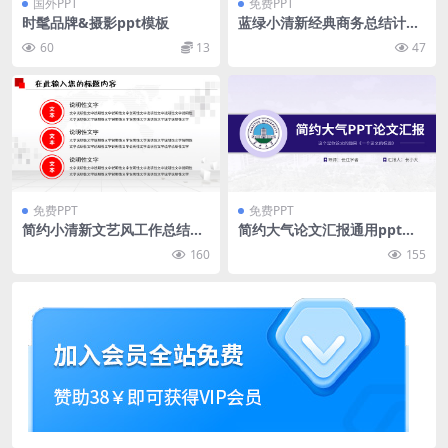
国外PPT
免费PPT
时髦品牌&摄影ppt模板
蓝绿小清新经典商务总结计划
通用ppt模板
60
13
47
免费PPT
免费PPT
简约小清新文艺风工作总结报
简约大气论文汇报通用ppt模
告ppt模板
板
160
155