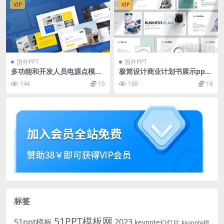
VIP
VIP
国外PPT
国外PPT
多功能和开发人员电源点模板
极简设计商业计划书展示ppt
[PPTX]
模板 Business Plan Present
144
15
169
18
ation
标签
51PPT模板网
51ppt模板
2023
keynote幻灯片
keynote模