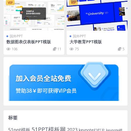
VIP
VIP
国外PPT
国外PPT
数据图表仪表板PPT模版
大学教育PPT模版
106
11
75
5
标签
51PPT模板网
51ppt模板
2023
keynote幻灯片
keynote模