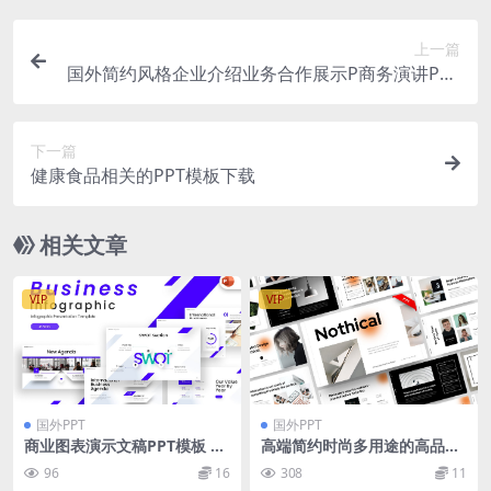
上一篇
国外简约风格企业介绍业务合作展示P商务演讲PPT
模板下载
下一篇
健康食品相关的PPT模板下载
相关文章
VIP
VIP
国外PPT
国外PPT
商业图表演示文稿PPT模板 Bu
高端简约时尚多用途的高品质
siness Infographic PowerP
业务powerpoint幻灯片演示
96
16
308
11
oint Template
模板（pptx）