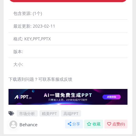
包含资源:
(1个)
最近更新:
2023-02-11
格式:
KEY,PPT,PPTX
版本:
大小:
下载遇到问题？可联系客服或反馈
市场分析
精美PPT
高端PPT
Behance
分享
收藏
点赞(
0
)