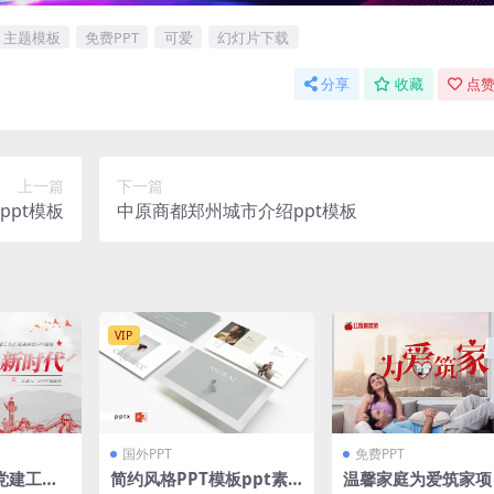
主题模板
免费PPT
可爱
幻灯片下载
分享
收藏
点赞
上一篇
下一篇
pt模板
中原商都郑州城市介绍ppt模板
VIP
国外PPT
免费PPT
党建工作
简约风格PPT模板ppt素
温馨家庭为爱筑家项