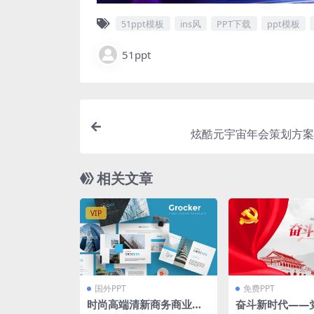
51ppt模板
ins风
PPT下载
ppt模板
51ppt
炫酷元宇宙年会策划方案p
相关文章
VIP
国外PPT
免费PPT
时尚高端清新商务商业质
奋斗新时代——