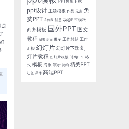
PPT模板下载
免
ppt设计
主题模板
作品
元素
费PPT
动态PPT模板
创意
几何风
题是
国外PPT
图文
商务模板
了
教程
工作总结
工作
展示
图表
封面
呢好
幻灯片
幻
幻灯片下载
汇报
格，
灯片教程
格
时尚PPT
幻灯片模板
模板
精美PPT
式
海报
演示
简约
高端PPT
红色
盗
课件