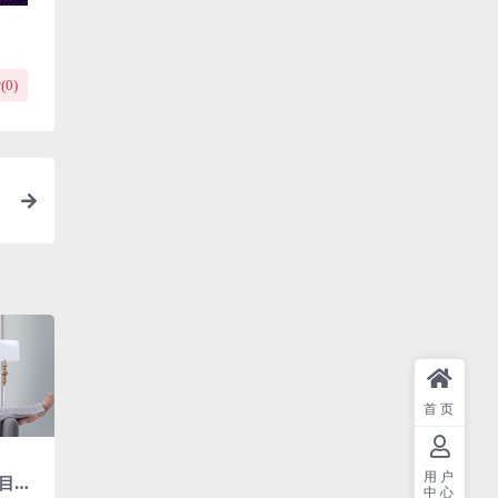
(
0
)
首页
用户
目路
中心