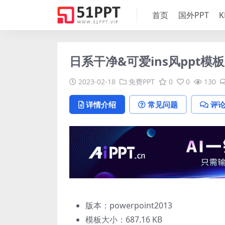
首页
国外PPT
K
日系干净&可爱ins风ppt模板
2023-02-18
免费PPT
0
0
130
详情介绍
常见问题
评
版本：powerpoint2013
模板大小：
687.16 KB