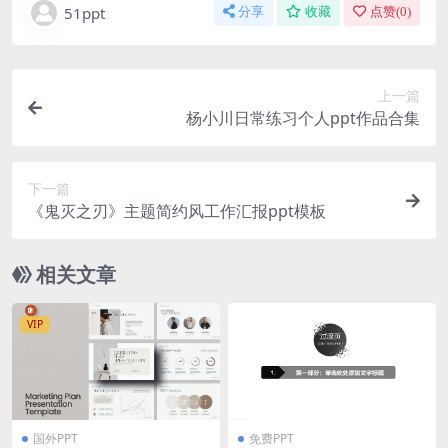
51ppt
分享
收藏
点赞(
0
)
上一篇
杨小川日常练习个人ppt作品合集
下一篇
《鬼灭之刃》主题简约风工作汇报ppt模板
相关文章
VIP
国外PPT
免费PPT