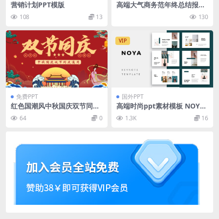
营销计划PPT模版
高端大气商务范年终总结报告
ppt模板
108
13
130
VIP
免费PPT
国外PPT
红色国潮风中秋国庆双节同庆
高端时尚ppt素材模板 NOYA
PPT模板
– Keynote Template
64
0
1.3K
16