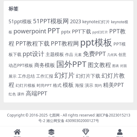
标签
51PPT模板网
51ppt模板
2023
keynote幻灯片
keynote模
PPT
powerpoint
PPT教
PPT下载
pptx
板
ppt幻灯片
ppt模板
程
PPT教程下载
PPT教程网
PPT模
免费PPT
ppt设计
主题模板
板下载
作品
创意
元素
几何风
国外PPT
图文教程
商务模板
动态PPT模板
图表
封面
幻灯片
幻灯片教
幻灯片下载
工作总结
工作汇报
展示
程
模板
精美PPT
格式
海报
演示
时尚PPT
幻灯片模板
简约
高端PPT
红色
课件
Copyright © 2016-2025
七图网
- All rights reserved
湘ICP备2023015213
号-2
湘公网安备 43090302000127号