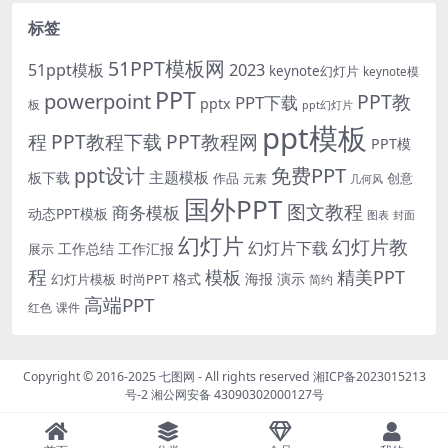
标签
51PPT模板网
51ppt模板
2023
keynote幻灯片
keynote模
PPT
powerpoint
PPT教
PPT下载
pptx
板
ppt幻灯片
ppt模板
程
PPT教程下载
PPT教程网
PPT模
免费PPT
ppt设计
主题模板
板下载
作品
创意
元素
几何风
国外PPT
图文教程
商务模板
动态PPT模板
图表
封面
幻灯片
幻灯片教
幻灯片下载
工作总结
工作汇报
展示
程
模板
精美PPT
格式
海报
演示
时尚PPT
幻灯片模板
简约
高端PPT
红色
课件
Copyright © 2016-2025
七图网
- All rights reserved
湘ICP备2023015213
号-2
湘公网安备 43090302000127号