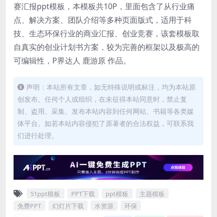
赛汇报ppt模板，本模板共10P，里面包含了从行业痛
点、解决方案、团队介绍等多种页面版式，适用于科
技、生态环保行业的商业汇报、创业竞赛，该套模板取
自真实的创业计划书方案，较为完善的框架以及极高的
可编辑性，P界达人 鹿游原 作品。
声明：本站所有文章，如无特殊说明或标注，均为本站原
创发布。任何个人或组织，在未征得本站同意时，禁止复
制、盗用、采集、发布本站内容到任何网站、书籍等各类媒
体平台。如若本站内容侵犯了原著者的合法权益，可联系我
们进行处理。
51ppt模板
PPT下载
ppt模板
主题模板
免费PPT
幻灯片下载
水资源
环保