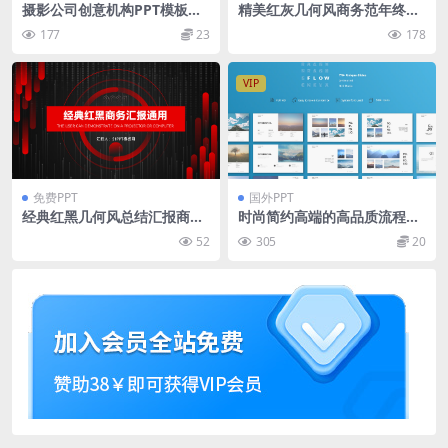
摄影公司创意机构PPT模板
精美红灰几何风商务范年终总
（PPTX）
结新年计划ppt模板
177
23
178
VIP
免费PPT
国外PPT
经典红黑几何风总结汇报商务
时尚简约高端的高品质流程主
通用ppt模板
题keynote幻灯片演示模板
52
305
20
（key）