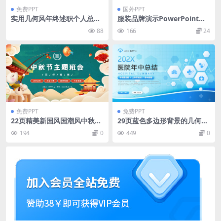
免费PPT
国外PPT
实用几何风年终述职个人总结
服装品牌演示PowerPoint模
汇报ppt模板
板
88
166
24
免费PPT
免费PPT
22页精美新国风国潮风中秋节
29页蓝色多边形背景的几何风
主题班会PPT模板下载
医院年中总结PPT模板
194
0
449
0