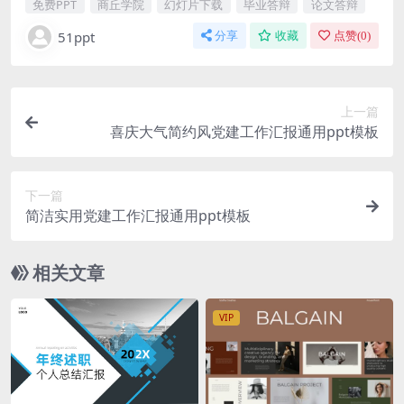
免费PPT
商丘学院
幻灯片下载
毕业答辩
论文答辩
51ppt
分享
收藏
点赞(
0
)
上一篇
喜庆大气简约风党建工作汇报通用ppt模板
下一篇
简洁实用党建工作汇报通用ppt模板
相关文章
VIP