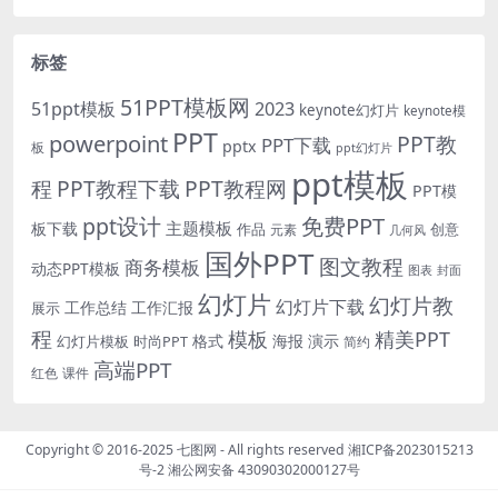
标签
51PPT模板网
51ppt模板
2023
keynote幻灯片
keynote模
PPT
powerpoint
PPT教
PPT下载
pptx
板
ppt幻灯片
ppt模板
程
PPT教程下载
PPT教程网
PPT模
免费PPT
ppt设计
主题模板
板下载
作品
创意
元素
几何风
国外PPT
图文教程
商务模板
动态PPT模板
图表
封面
幻灯片
幻灯片教
幻灯片下载
工作总结
工作汇报
展示
程
模板
精美PPT
格式
海报
演示
时尚PPT
幻灯片模板
简约
高端PPT
红色
课件
Copyright © 2016-2025
七图网
- All rights reserved
湘ICP备2023015213
号-2
湘公网安备 43090302000127号