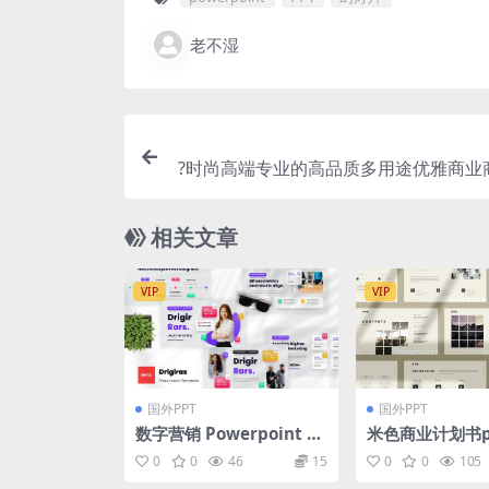
老不湿
?时尚高端专业的高品质多用途优雅商业
powerpoint幻灯片演示模板（
相关文章
VIP
VIP
国外PPT
国外PPT
数字营销 Powerpoint 幻
米色商业计划书p
灯片模板 Drigiras – Digi
模板
0
0
46
15
0
0
105
tal Marketing Powerp