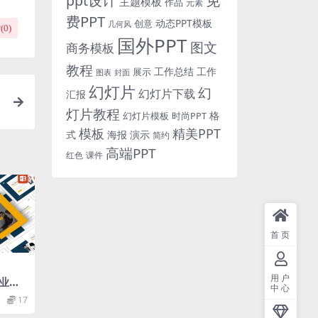
免
ppt设计
主题模板
作品
元素
费PPT
动态PPT模板
创意
几何风
(
0
)
国外PPT
图文
商务模板
教程
工作总结
工作
展示
图表
封面
幻灯片
幻
幻灯片下载
汇报
灯片教程
格
时尚PPT
幻灯片模板
模板
精美PPT
式
海报
演示
简约
高端PPT
红色
课件
首页
用户
业商
中心
灯片演
17