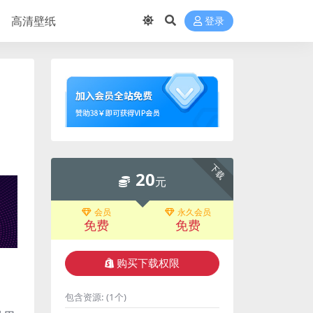
高清壁纸
登录
下载
20
元
会员
永久会员
免费
免费
购买下载权限
包含资源:
(1个)