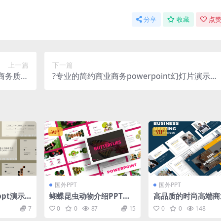
分享
收藏
点赞
上一篇
下一篇
商务质感
?专业的简约商业商务powerpoint幻灯片演示模
pptx）
板（pptx）
VIP
VIP
国外PPT
国外PPT
pt演示
蝴蝶昆虫动物介绍PPT幻
高品质的时尚高端商
灯片模板素材 Butterflie
务powerpoint幻
7
0
0
87
15
0
0
148
s – Powerpoint Templa
示模板（pptx）