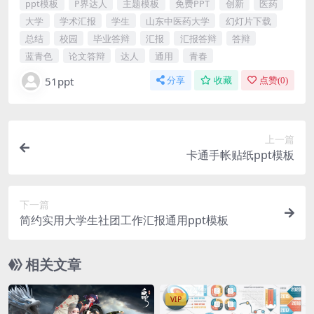
ppt模板
P界达人
主题模板
免费PPT
创新
医药
大学
学术汇报
学生
山东中医药大学
幻灯片下载
总结
校园
毕业答辩
汇报
汇报答辩
答辩
蓝青色
论文答辩
达人
通用
青春
51ppt
分享
收藏
点赞(
0
)
上一篇
卡通手帐贴纸ppt模板
下一篇
简约实用大学生社团工作汇报通用ppt模板
相关文章
VIP