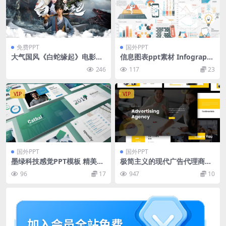
免费PPT
国外PPT
大气国风《白蛇缘起》电影pp
信息图表ppt素材 Infographi
t模板
c Elements
246
117
23
VIP
VIP
国外PPT
国外PPT
墨绿科技感觉PPT模板 精美商
极简主义的现代广告代理商演
务ppt模板下载 ppt课件模板
示文​​稿powerpoint幻灯片演
96
17
947
10
下载[PPTX]
示模板（pptx）