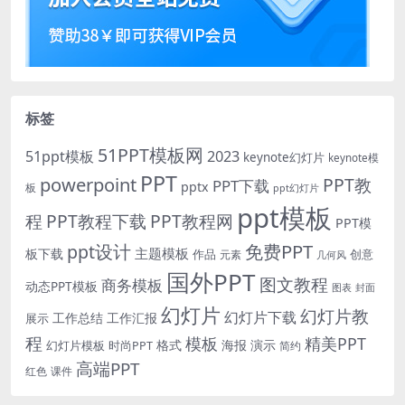
标签
51PPT模板网
51ppt模板
2023
keynote幻灯片
keynote模
PPT
powerpoint
PPT教
PPT下载
pptx
板
ppt幻灯片
ppt模板
程
PPT教程下载
PPT教程网
PPT模
免费PPT
ppt设计
主题模板
板下载
作品
创意
元素
几何风
国外PPT
图文教程
商务模板
动态PPT模板
图表
封面
幻灯片
幻灯片教
幻灯片下载
工作总结
工作汇报
展示
程
模板
精美PPT
格式
海报
演示
时尚PPT
幻灯片模板
简约
高端PPT
红色
课件