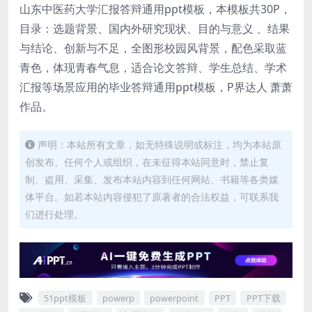
山东中医药大学汇报答辩通用ppt模板，本模板共30P，
目录：选题背景、国内外研究现状、目的与意义 、结果
与结论、创新与不足，全图形校园风背景，配色采取蓝
青色，体现青春气息，适合论文答辩、学生总结、学术
汇报等场景应用的毕业答辩通用ppt模板，P界达人 萧萧
作品。
声明：本站所有文章，如无特殊说明或标注，均为本站原
创发布。任何个人或组织，在未征得本站同意时，禁止复
制、盗用、采集、发布本站内容到任何网站、书籍等各类媒
体平台。如若本站内容侵犯了原著者的合法权益，可联系我
们进行处理。
51ppt模板
powerp
powerpoint
PPT
PPT下载