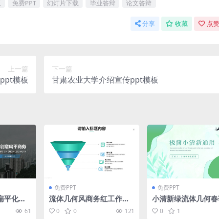
板
免费PPT
幻灯片下载
毕业答辩
论文答辩
分享
收藏
点赞
上一篇
下一篇
pt模板
甘肃农业大学介绍宣传ppt模板
免费PPT
免费PPT
扁平化商
流体几何风商务红工作总
小清新绿流体几何春
模板
结汇报ppt模板
作汇报ppt模板
61
0
0
121
0
1