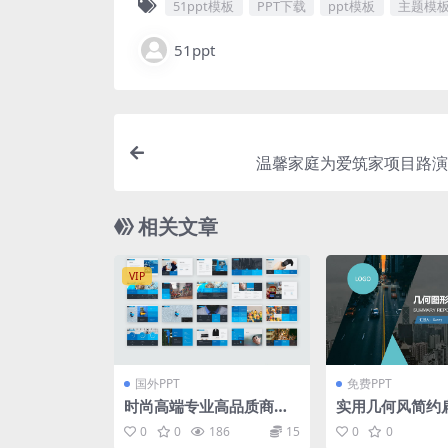
51ppt模板
PPT下载
ppt模板
主题模
51ppt
温馨家庭为爱筑家项目路演p
相关文章
VIP
国外PPT
免费PPT
时尚高端专业高品质商业
实用几何风简约
商务powerpoint幻灯片
务工作总结ppt
0
0
186
15
0
0
演示模板（pptx）