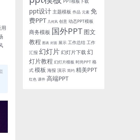
PPT模板下载
免
ppt设计
主题模板
作品
元素
费PPT
动态PPT模板
创意
几何风
板用
国外PPT
图文
商务模板
场
教程
工作总结
工作
展示
图表
封面
风
幻灯片
幻
幻灯片下载
汇报
灯片教程
格
时尚PPT
幻灯片模板
模板
精美PPT
式
海报
演示
简约
盗
高端PPT
红色
课件