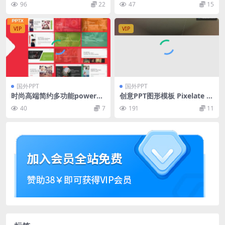
96
22
47
15
al & Health Care Powerpoi
nt
VIP
VIP
国外PPT
国外PPT
时尚高端简约多功能powerpo
创意PPT图形模板 Pixelate P
int幻灯片演示模板（pptx）
owerPoint Template
40
7
191
11