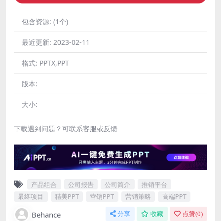
包含资源:
(1个)
最近更新:
2023-02-11
格式:
PPTX,PPT
版本:
大小:
下载遇到问题？可联系客服或反馈
产品组合
公司报告
公司简介
推销平台
最终项目
精美PPT
营销PPT
营销策略
高端PPT
Behance
分享
收藏
点赞(
0
)