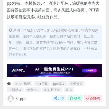
ppt模板，本模板共8P，渐变红配色，温暖家庭室内大
图背景创意字体极简封面，商务风版式内容页，PPT竞
技场项目路演篇小组优秀作品。
声明：本站所有文章，如无特殊说明或标注，均为本站原
创发布。任何个人或组织，在未征得本站同意时，禁止复
制、盗用、采集、发布本站内容到任何网站、书籍等各类媒
体平台。如若本站内容侵犯了原著者的合法权益，可联系我
们进行处理。
51ppt模板
PPT下载
ppt模板
为爱筑家
主题模板
免费PPT
幻灯片下载
路演
51ppt
分享
收藏
点赞(
0
)