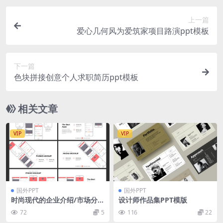
上一篇
爱心几何风为爱筑家项目路演ppt模板
下一篇
色块拼接创意个人求职简历ppt模板
相关文章
VIP
VIP
国外PPT
国外PPT
时尚现代的企业介绍/市场分析
设计师作品集PPT模版
PPT幻灯片模板
72
5
116
22