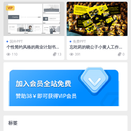
VIP
国外PPT
免费PPT
个性简约风格的商业计划书PP
忘吃药的晓公子小黄人工作手
T模板下载
册ppt模板
110
13
391
0
标签