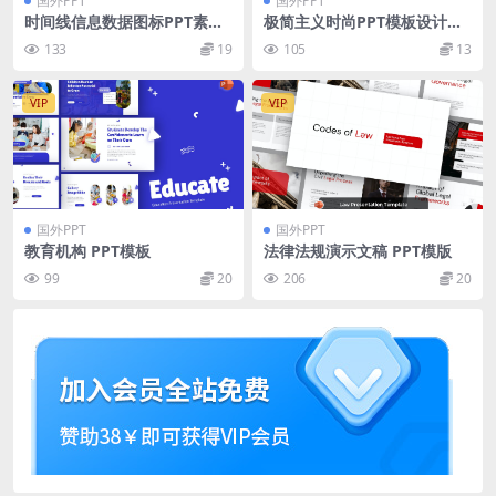
国外PPT
国外PPT
时间线信息数据图标PPT素材
极简主义时尚PPT模板设计下
[PPTX]
载[PPTX]
133
19
105
13
VIP
VIP
国外PPT
国外PPT
教育机构 PPT模板
法律法规演示文稿 PPT模版
99
20
206
20