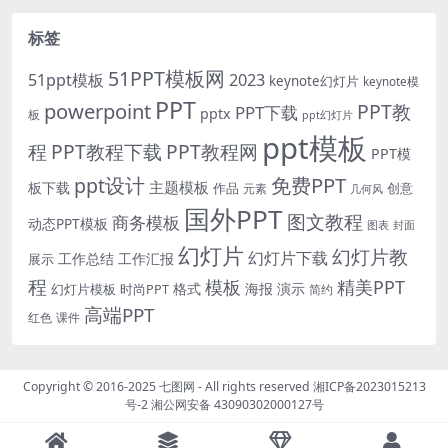
标签
51PPT模板网
51ppt模板
2023
keynote幻灯片
keynote模
PPT
powerpoint
PPT教
PPT下载
pptx
板
ppt幻灯片
ppt模板
程
PPT教程下载
PPT教程网
PPT模
免费PPT
ppt设计
主题模板
板下载
作品
创意
元素
几何风
国外PPT
图文教程
商务模板
动态PPT模板
图表
封面
幻灯片
幻灯片教
幻灯片下载
工作总结
工作汇报
展示
程
模板
精美PPT
格式
海报
演示
时尚PPT
幻灯片模板
简约
高端PPT
红色
课件
Copyright © 2016-2025
七图网
- All rights reserved
湘ICP备2023015213
号-2
湘公网安备 43090302000127号