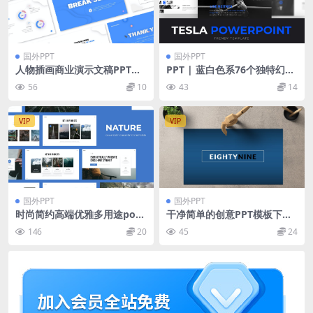
国外PPT
国外PPT
人物插画商业演示文稿PPT幻
PPT | 蓝白色系76个独特幻灯
灯片模板 Illustration Busine
片精选颜色迷人照片画廊炫酷
56
10
43
14
ss Powerpoint Presentatio
色彩
n
VIP
VIP
国外PPT
国外PPT
时尚简约高端优雅多用途pow
干净简单的创意PPT模板下载
erpoint幻灯片演示模板（ppt
[PPTX]
146
20
45
24
x）