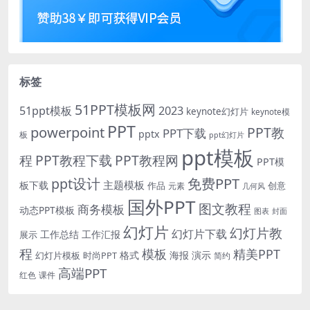
标签
51PPT模板网
51ppt模板
2023
keynote幻灯片
keynote模
PPT
powerpoint
PPT教
PPT下载
pptx
板
ppt幻灯片
ppt模板
程
PPT教程下载
PPT教程网
PPT模
免费PPT
ppt设计
主题模板
板下载
作品
创意
元素
几何风
国外PPT
图文教程
商务模板
动态PPT模板
图表
封面
幻灯片
幻灯片教
幻灯片下载
工作总结
工作汇报
展示
程
模板
精美PPT
格式
海报
演示
时尚PPT
幻灯片模板
简约
高端PPT
红色
课件