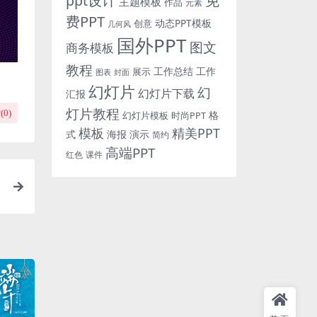
免
ppt设计
主题模板
作品
元素
费PPT
动态PPT模板
创意
几何风
国外PPT
图文
商务模板
教程
工作总结
工作
展示
图表
封面
幻灯片
幻
幻灯片下载
汇报
灯片教程
(
0
)
格
时尚PPT
幻灯片模板
模板
精美PPT
式
海报
演示
简约
高端PPT
红色
课件