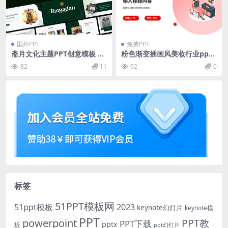
国外PPT
免费PPT
斋月文化主题PPT创意模板 Ra
粉色渐变插画风美妆行业ppt
mida – Ramadan Kareem P
模板
82
11
92
0
owerpoint Template
标签
51PPT模板网
51ppt模板
2023
keynote幻灯片
keynote模
PPT
powerpoint
PPT教
PPT下载
pptx
板
ppt幻灯片