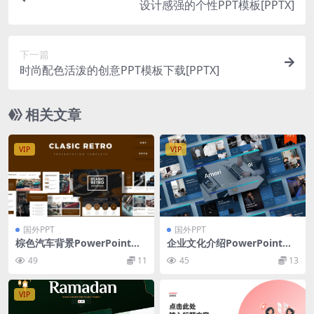
设计感强的个性PPT模板[PPTX]
下一篇
时尚配色活泼的创意PPT模板下载[PPTX]
相关文章
VIP
VIP
国外PPT
国外PPT
棕色汽车背景PowerPoint幻
企业文化介绍PowerPoint演
灯片模板 Clasic Retro – Pres
示文稿模板 Amori – Busines
49
11
45
13
entation Template
s PowerPoint Template
VIP