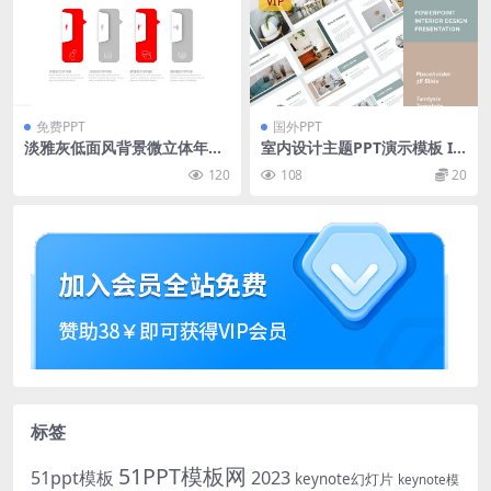
VIP
免费PPT
国外PPT
淡雅灰低面风背景微立体年终
室内设计主题PPT演示模板 In
总结新年工作计划ppt模板
terior Design PowerPoint P
120
108
20
resentation Template
标签
51PPT模板网
51ppt模板
2023
keynote幻灯片
keynote模