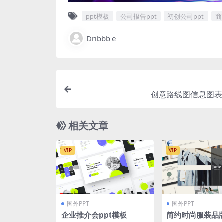
ppt模板
公司报告ppt
初创公司ppt
商
Dribbble
创意路线图信息图表p
相关文章
VIP
VIP
国外PPT
国外PPT
企业推介会ppt模板
简约时尚服装品牌