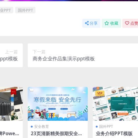
业PPT
国外PPT
分享
收藏
点赞
上一篇
下一篇
pt模板
商务企业作品集演示ppt模板
VIP
安全教育
国外PPT
Power
23页清新精美假期安全指
业务介绍PPT模版