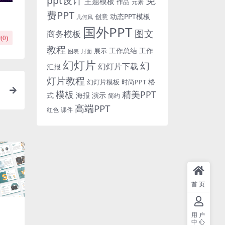
免
ppt设计
主题模板
作品
元素
费PPT
动态PPT模板
创意
几何风
国外PPT
图文
商务模板
(
0
)
教程
工作总结
工作
展示
图表
封面
幻灯片
幻
幻灯片下载
汇报
灯片教程
格
时尚PPT
幻灯片模板
模板
精美PPT
式
海报
演示
简约
高端PPT
红色
课件
首页
用户
中心