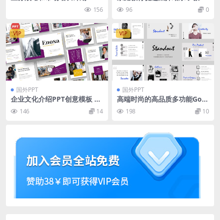
幻灯片模板 Business Strate
知识课件ppt模板
156
96
0
gy & Market Growth Plan
Powerpoint
VIP
VIP
国外PPT
国外PPT
企业文化介绍PPT创意模板 En
高端时尚的高品质多功能Goo
osa – Business Powerpoint
gle Slides幻灯片powerpoint
146
14
198
10
演示模版（pptx）