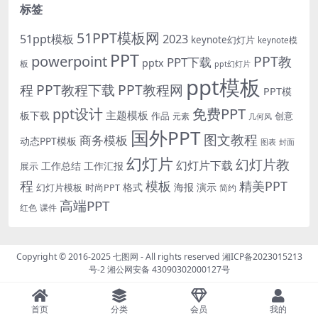
标签
51PPT模板网
51ppt模板
2023
keynote幻灯片
keynote模
PPT
powerpoint
PPT教
PPT下载
pptx
板
ppt幻灯片
ppt模板
程
PPT教程下载
PPT教程网
PPT模
免费PPT
ppt设计
主题模板
板下载
作品
创意
元素
几何风
国外PPT
图文教程
商务模板
动态PPT模板
图表
封面
幻灯片
幻灯片教
幻灯片下载
工作总结
工作汇报
展示
程
模板
精美PPT
格式
海报
演示
时尚PPT
幻灯片模板
简约
高端PPT
红色
课件
Copyright © 2016-2025
七图网
- All rights reserved
湘ICP备2023015213
号-2
湘公网安备 43090302000127号
首页
分类
会员
我的