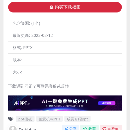
购买下载权限
包含资源:
(1个)
最近更新:
2023-02-12
格式:
PPTX
版本:
大小:
下载遇到问题？可联系客服或反馈
ppt模板
创意机构PPT
成员介绍ppt
Dribbble
分享
收藏
点赞(
0
)