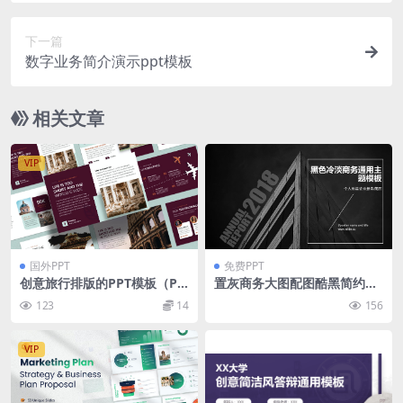
下一篇
数字业务简介演示ppt模板
相关文章
VIP
国外PPT
免费PPT
创意旅行排版的PPT模板（PP
置灰商务大图配图酷黑简约扁
TX）
平化商务工作总结报告ppt模
123
14
156
板
VIP