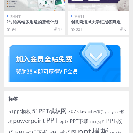
国外PPT
免费PPT
?时尚高端多用途的营销计划
创意简洁风大学汇报答辩通用
战略商业计划提案大数据pow
ppt模板
94
17
324
0
erpoint幻灯片演示模板（ppt
x）
标签
51PPT模板网
51ppt模板
2023
keynote幻灯片
keynote模
PPT
powerpoint
PPT教
PPT下载
pptx
板
ppt幻灯片
ppt模板
程
PPT教程下载
PPT教程网